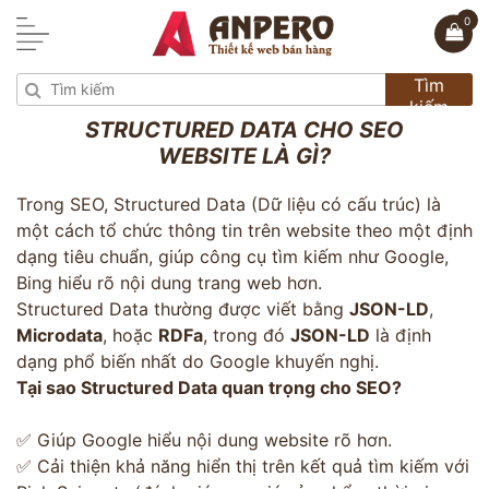
0
Tìm
kiếm
STRUCTURED DATA CHO SEO
WEBSITE LÀ GÌ?
Trong SEO, Structured Data (Dữ liệu có cấu trúc) là
một cách tổ chức thông tin trên website theo một định
dạng tiêu chuẩn, giúp công cụ tìm kiếm như Google,
Bing hiểu rõ nội dung trang web hơn.
Structured Data thường được viết bằng
JSON-LD
,
Microdata
, hoặc
RDFa
, trong đó
JSON-LD
là định
dạng phổ biến nhất do Google khuyến nghị.
Tại sao Structured Data quan trọng cho SEO?
✅ Giúp Google hiểu nội dung website rõ hơn.
✅ Cải thiện khả năng hiển thị trên kết quả tìm kiếm với