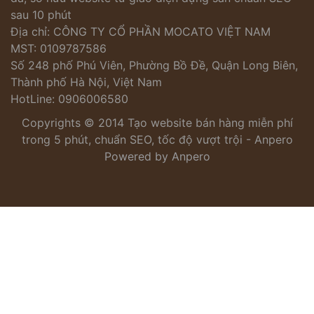
sau 10 phút
Địa chỉ: CÔNG TY CỔ PHẦN MOCATO VIỆT NAM
MST: 0109787586
Số 248 phố Phú Viên, Phường Bồ Đề, Quận Long Biên,
Thành phố Hà Nội, Việt Nam
HotLine: 0906006580
Copyrights © 2014 Tạo website bán hàng miễn phí
trong 5 phút, chuẩn SEO, tốc độ vượt trội - Anpero
Powered by Anpero