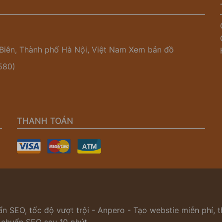
Biên, Thành phố Hà Nội, Việt Nam
Xem bản đồ
580)
THANH TOÁN
n SEO, tốc độ vượt trội - Anpero - Tạo webstie miễn phí, th