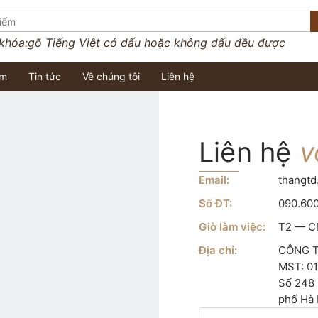
 khóa:
gõ Tiếng Việt có dấu hoặc không dấu đều được
ềm
Tin tức
Về chúng tôi
Liên hệ
Liên hệ
v
Email:
thangt
Số ĐT:
090.60
Giờ làm việc:
T2 — CN
Địa chỉ:
CÔNG T
MST: 0
Số 248 
phố Hà 