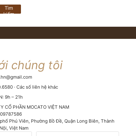
Tìm
kiếm
ới chúng tôi
d.hn@gmail.com
0.6580
·
Các số liên hệ khác
: 9h – 21h
Y CỔ PHẦN MOCATO VIỆT NAM
109787586
phố Phú Viên, Phường Bồ Đề, Quận Long Biên, Thành
Nội, Việt Nam