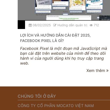
08/02/2025
Hướng dẫn quản trị
712
LỢI ÍCH VÀ HƯỚNG DẪN CÀI ĐẶT 2025,
FACEBOOK PIXEL LÀ GÌ?
Facebook Pixel là một đoạn mã JavaScript mà
bạn cài đặt trên website của mình để theo dõi
hành vi của người dùng khi họ truy cập trang
web.
Xem thêm
CHÚNG TÔI Ở ĐÂY
CÔNG TY CỔ PHẦN MOCATO VIỆT NAM